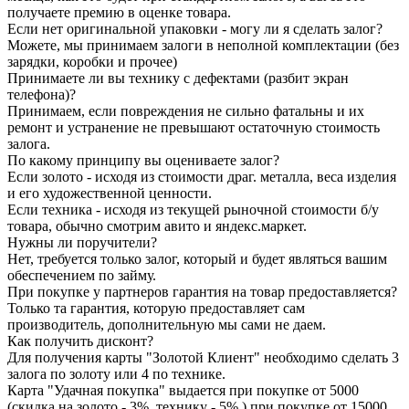
получаете премию в оценке товара.
Если нет оригинальной упаковки - могу ли я сделать залог?
Можете, мы принимаем залоги в неполной комплектации (без
зарядки, коробки и прочее)
Принимаете ли вы технику с дефектами (разбит экран
телефона)?
Принимаем, если повреждения не сильно фатальны и их
ремонт и устранение не превышают остаточную стоимость
залога.
По какому принципу вы оцениваете залог?
Если золото - исходя из стоимости драг. металла, веса изделия
и его художественной ценности.
Если техника - исходя из текущей рыночной стоимости б/у
товара, обычно смотрим авито и яндекс.маркет.
Нужны ли поручители?
Нет, требуется только залог, который и будет являться вашим
обеспечением по займу.
При покупке у партнеров гарантия на товар предоставляется?
Только та гарантия, которую предоставляет сам
производитель, дополнительную мы сами не даем.
Как получить дисконт?
Для получения карты "Золотой Клиент" необходимо сделать 3
залога по золоту или 4 по технике.
Карта "Удачная покупка" выдается при покупке от 5000
(скидка на золото - 3%, технику - 5% ) при покупке от 15000