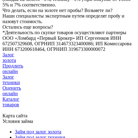
5% и 7% соответственно.
Что делать, если на золоте нет пробы? Возьмете ли?
Наши специалисты экспертным путем определят пробу и
назовут стоимость.
Остались еще вопросы?
*Деятельность по скупке товаров осуществляют партнеры
ООО «Ломбард «Первый Брокер» ИП Сергеенков ИНН
672507329608, ОГРНИП 314673323400086; ИП Комиссарова
ИНН 673200618464, ОГРНИП 319673300000072
Залог
золота
Продлить
онлайн
Залог
техники
Оценить
онлайн
Каталог
товаров
Карта сайта
Условия займа
Займ под залог золота
Займ под залог техники