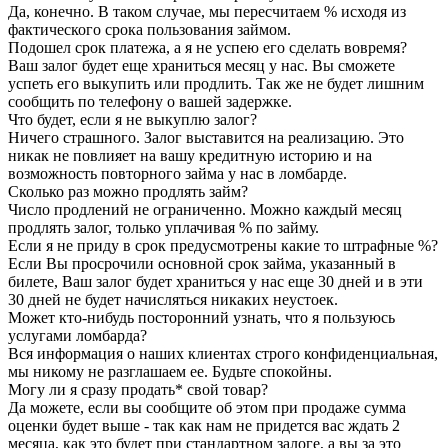
Да, конечно. В таком случае, мы пересчитаем % исходя из
фактического срока пользования займом.
Подошел срок платежа, а я не успею его сделать вовремя?
Ваш залог будет еще храниться месяц у нас. Вы сможете
успеть его выкупить или продлить. Так же не будет лишним
сообщить по телефону о вашей задержке.
Что будет, если я не выкуплю залог?
Ничего страшного. Залог выставится на реализацию. Это
никак не повлияет на вашу кредитную историю и на
возможность повторного займа у нас в ломбарде.
Сколько раз можно продлять займ?
Число продлений не ограниченно. Можно каждый месяц
продлять залог, только уплачивая % по займу.
Если я не приду в срок предусмотрены какие то штрафные %?
Если Вы просрочили основной срок займа, указанный в
билете, Ваш залог будет храниться у нас еще 30 дней и в эти
30 дней не будет начисляться никаких неустоек.
Может кто-нибудь посторонний узнать, что я пользуюсь
услугами ломбарда?
Вся информация о наших клиентах строго конфиденциальная,
мы никому не разглашаем ее. Будьте спокойны.
Могу ли я сразу продать* свой товар?
Да можете, если вы сообщите об этом при продаже сумма
оценки будет выше - так как нам не придется вас ждать 2
месяца, как это будет при стандартном залоге, а вы за это