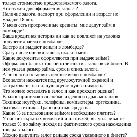
только стоимостью предоставляемого залога.
Что нужно для оформления залога ?
Наличие залога, паспорт при оформлении и возраст не
младше 18 лет.
У меня есть просроченные кредиты, мне дадут займ в
ломбарде?
Ваша кредитная история ни как не повлияет на условия
получения займа в ломбарде.
Быстро ли выдают деньги в ломбарде?
Сразу после оценки залога, около 5 мин.
Какие документы оформляются при выдаче займа?
Оформляют бланк строгой отчетности - залоговый билет. В
нем указан размер займа, срок и опись залога.
А не опасно оставлять ценные вещи в ломбарде?
Все залоги находятся под круглосуточной охраной и
застрахованы на полную оценочную стоимость.
Что можно оставлять в залог, и как проходит оценка?
В залог принимаются любые изделия из драг. металлов.
Техника: ноутбуки, телефоны, компьютеры, оргтехника,
бытовая техника. Транспортные средства.
Какие % за пользование займом необходимо платить?
У нас нет скрытых комиссий и платежей, вы уплачиваете
только % по займу исходя из фактического срока нахождения
товара в залоге.
Можно выкупить залог раньше срока указанного в билете?